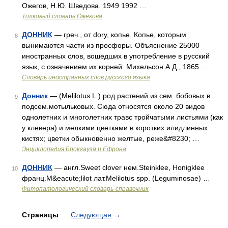
Ожегов, Н.Ю. Шведова. 1949 1992 …
Толковый словарь Ожегова
ДОННИК
— греч., от dory, копье. Копье, которым
8
вынимаются части из просфоры. Объяснение 25000
иностранных слов, вошедших в употребление в русский
язык, с означением их корней. Михельсон А.Д., 1865 …
Словарь иностранных слов русского языка
Донник
— (Melilotus L.) род растений из сем. бобовых в
9
подсем.мотыльковых. Сюда относятся около 20 видов
однолетних и многолетних травс тройчатыми листьями (как
у клевера) и мелкими цветками в коротких илидлинных
кистях; цветки обыкновенно желтые, реже&#8230; …
Энциклопедия Брокгауза и Ефрона
ДОННИК
— англ.Sweet clover нем.Steinklee, Honigklee
10
франц.M&eacute;lilot лат.Melilotus spp. (Leguminosae) …
Фитопатологический словарь-справочник
Страницы
Следующая
→