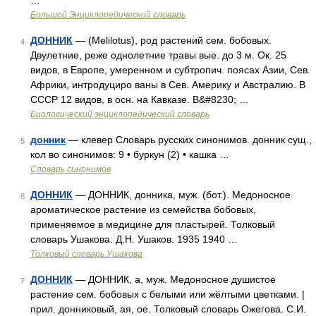
…
Большой Энциклопедический словарь
ДОННИК
— (Melilotus), род растений сем. бобовых.
4
Двулетние, реже однолетние травы вые. до 3 м. Ок. 25
видов, в Европе, умеренном и субтропич. поясах Азии, Сев.
Африки, интродуциро ваны в Сев. Америку и Австралию. В
СССР 12 видов, в осн. на Кавказе. В&#8230; …
Биологический энциклопедический словарь
донник
— клевер Словарь русских синонимов. донник сущ.,
5
кол во синонимов: 9 • буркун (2) • кашка …
Словарь синонимов
ДОННИК
— ДОННИК, донника, муж. (бот.). Медоносное
6
ароматическое растение из семейства бобовых,
применяемое в медицине для пластырей. Толковый
словарь Ушакова. Д.Н. Ушаков. 1935 1940 …
Толковый словарь Ушакова
ДОННИК
— ДОННИК, а, муж. Медоносное душистое
7
растение сем. бобовых с белыми или жёлтыми цветками. |
прил. донниковый, ая, ое. Толковый словарь Ожегова. С.И.